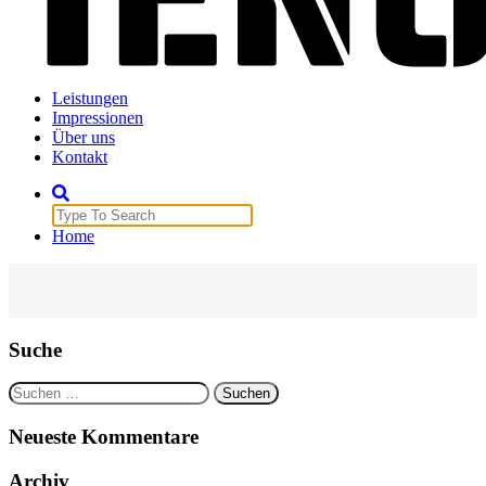
Veranstaltungstechnik
Leistungen
Impressionen
Über uns
Kontakt
Search
for:
Home
Suche
Suchen
nach:
Neueste Kommentare
Archiv