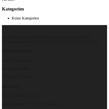
Kategorien
Keine Kategorien
Wir
Seit Anfang September 2020 ist es so weit. Aus der WPB
Veranstaltungstechnik KG wurde die TENO GmbH & Co. KG.
Öffnungszeiten
Lager- / Bürozeiten:
Montag – Freitag
10:00 bis 17:00 Uhr
Kontakt
TENO GmbH & Co. KG
Bahnhofstraße 12 – 26122 Oldenburg