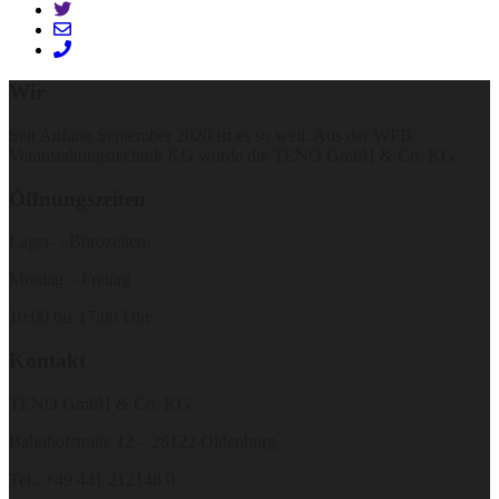
Wir
Seit Anfang September 2020 ist es so weit. Aus der WPB
Veranstaltungstechnik KG wurde die TENO GmbH & Co. KG.
Öffnungszeiten
Lager- / Bürozeiten:
Montag – Freitag
10:00 bis 17:00 Uhr
Kontakt
TENO GmbH & Co. KG
Bahnhofstraße 12 – 26122 Oldenburg
Tel.: +49 441 212148 0